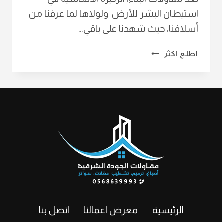
استيطان البشر للأرض، ولولاها لما عرفنا من
أسلافنا، حيث شهدنا على باقي…
مقاول
اطلع اكثر
عظم
في
الدمام
ت:
0568639993
مقاول
بناء
عمائر
بالشرقية
–
رقم
مقاول
بناء
الرئيسية
معرض اعمالنا
اتصل بنا
بالخبر