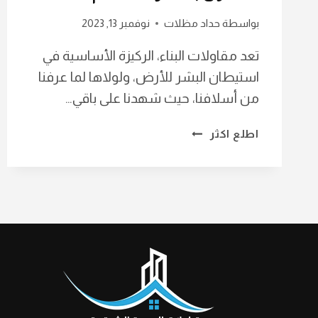
بواسطة
حداد مظلات
نوفمبر 13, 2023
تعد مقاولات البناء، الركيزة الأساسية في
استيطان البشر للأرض، ولولاها لما عرفنا
من أسلافنا، حيث شهدنا على باقي…
مقاول
اطلع اكثر
عظم
في
الدمام
ت:
0568639993
مقاول
بناء
عمائر
بالشرقية
–
رقم