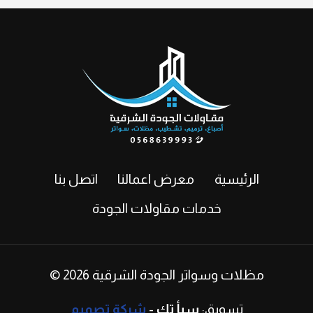
الدمام
ت:
0568639993 مقاول
عزل
اسطح
الشرقية
–
تركيب
عوازل
اسطح
–
الرئيسية
معرض اعمالنا
اتصل بنا
عوازل
مائية
خدمات مقاولات الجودة
للاسطح
الخبر
© 2026 مظلات وسواتر الجودة الشرقية
تسويق:
سبأ تك
-
شركة تصميم