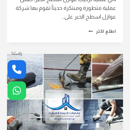
عملية متطورة ومبتكرة حديثاً تقوم بها شركة
عوازل اسطح الخبر على…
تركيب
اطلع اكثر
عوازل
اسطح
الخبر
راسلنا
ت:
0568639993
عازل
حراري
للاسطح
الدمام
–
عوازل
مائية
للاسطح
–