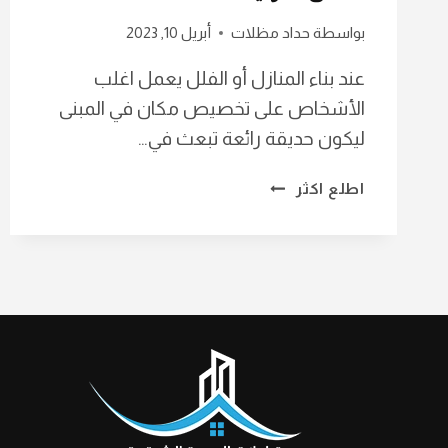
بواسطة
حداد مظلات
أبريل 10, 2023
عند بناء المنازل أو الفلل يعمل اغلب
الأشخاص على تخصيص مكان في المبنى
ليكون حديقة رائعة تبعث في…
تصميم
اطلع اكثر
حدائق
منزلية
الاحساء
ت:
0568639993
أفكار
تنسيق
حدائق
منزلية
صغيرة
رأس