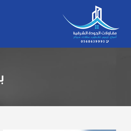
لتجاوز
لى
لمحتوى
ب