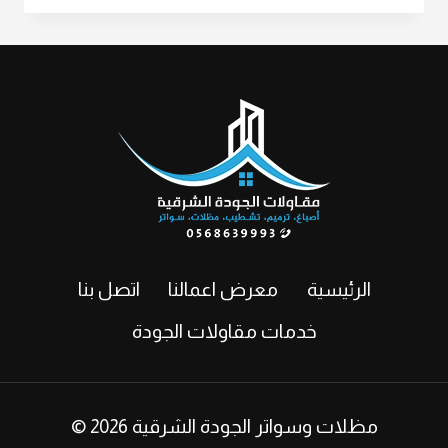
في
الهفوف
ت:
0568639993
اصباغ
خارجية
للفلل
–
افضل
صبغ
خارجي
للبيت
الرئيسية
معرض اعمالنا
اتصل بنا
في
القطيف
خدمات مقاولات الجودة
–
انواع
الصبغ
© 2026 مظلات وسواتر الجودة الشرقية
الخارجي