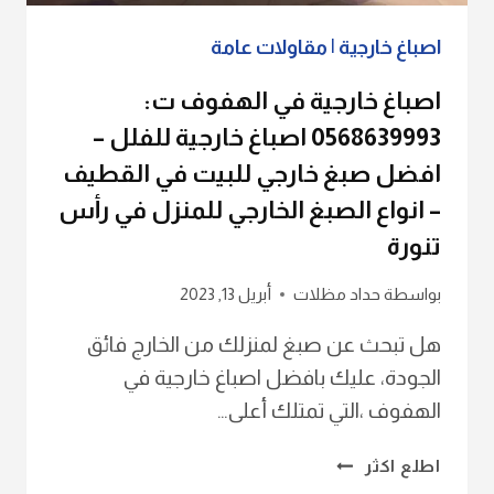
اصباغ
فلل
اصباغ خارجية
|
مقاولات عامة
من
الخارج
اصباغ خارجية في الهفوف ت:
الشرقية
0568639993 اصباغ خارجية للفلل –
افضل صبغ خارجي للبيت في القطيف
– انواع الصبغ الخارجي للمنزل في رأس
تنورة
بواسطة
حداد مظلات
أبريل 13, 2023
هل تبحث عن صبغ لمنزلك من الخارج فائق
الجودة، عليك بافضل اصباغ خارجية في
الهفوف ،التي تمتلك أعلى…
اصباغ
اطلع اكثر
خارجية