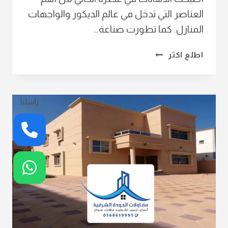
العناصر التي تدخل في عالم الديكور والواجهات
المنازل. كما تطورت صناعة…
دهان
اطلع اكثر
بروفايل
خارجي
الخبر
ت:
راسلنا
0568639993
افضل
دهان
خارجي
بالدمام
–
معلم
اصباغ
الخبر
–