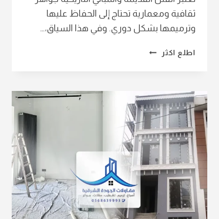
ثقافية ومعمارية تحتاج إلى الحفاظ عليها
وترميمها بشكل دوري. وفي هذا السياق،…
شركة
اطلع اكثر
ترميم
فلل
الدمام
ت:
0568639993
تكلفة
ترميم
فيلا
الخبر
–
ترميم
واجهات
الشرقية
–