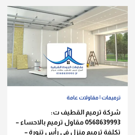
ت:
0568639993
ترميم
فلل
الخبر
–
ترميم
مباني
الشرقية
–
ترميم
واجهات
منازل
الدمام
ترميمات
|
مقاولات عامة
شركة ترميم القطيف ت:
0568639993 مقاول ترميم بالاحساء –
تكلفة ترميم منزل في رأس تنورة –